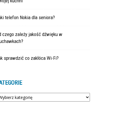
wojej kuchni
ki telefon Nokia dla seniora?
d czego zależy jakość dźwięku w
łuchawkach?
k sprawdzić co zakłóca Wi-Fi?
ATEGORIE
tegorie