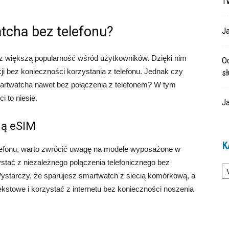
T
tcha bez telefonu?
Ja
az większą popularność wśród użytkowników. Dzięki nim
O
ji bez konieczności korzystania z telefonu. Jednak czy
s
martwatcha nawet bez połączenia z telefonem? W tym
ci to niesie.
Ja
ją eSIM
K
elefonu, warto zwrócić uwagę na modele wyposażone w
Ka
stać z niezależnego połączenia telefonicznego bez
Wystarczy, że sparujesz smartwatch z siecią komórkową, a
kstowe i korzystać z internetu bez konieczności noszenia