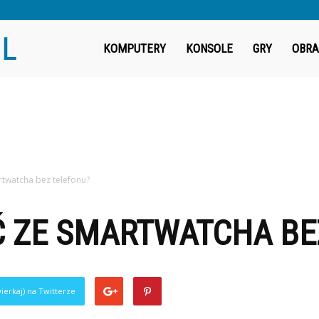
Fragout.pl
KOMPUTERY
KONSOLE
GRY
OBRA
rtwatcha bez telefonu?
Ć ZE SMARTWATCHA BE
ierkaj) na Twitterze