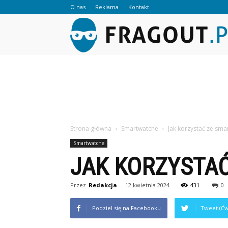
O nas
Reklama
Kontakt
Strona główna
Smartwatche
Jak korzystać ze sma
Smartwatche
JAK KORZYSTA
Przez
Redakcja
-
12 kwietnia 2024
431
0
Podziel się na Facebooku
Tweet (Ćw