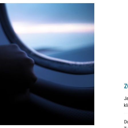
Z
J
k
Do