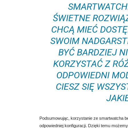
SMARTWATCHE
ŚWIETNE ROZWIĄZ
CHCĄ MIEĆ DOSTĘ
SWOIM NADGARSTK
BYĆ BARDZIEJ N
KORZYSTAĆ Z RÓ
ODPOWIEDNI MOD
CIESZ SIĘ WSZYS
JAKI
Podsumowując, korzystanie ze smartwatcha bez 
odpowiedniej konfiguracji. Dzięki temu możemy