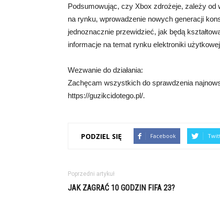
Podsumowując, czy Xbox zdrożeje, zależy od wi
na rynku, wprowadzenie nowych generacji kon
jednoznacznie przewidzieć, jak będą kształtow
informacje na temat rynku elektroniki użytkow
Wezwanie do działania:
Zachęcam wszystkich do sprawdzenia najnowsz
https://guzikcidotego.pl/.
PODZIEL SIĘ
Facebook
Twit
Poprzedni artykuł
JAK ZAGRAĆ 10 GODZIN FIFA 23?