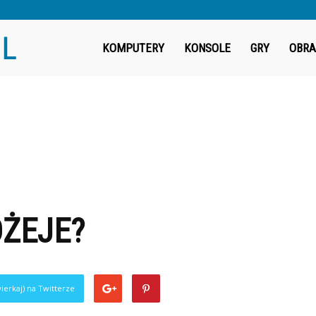
Fragout.pl
KOMPUTERY
KONSOLE
GRY
OBRA
OŻEJE?
ierkaj) na Twitterze