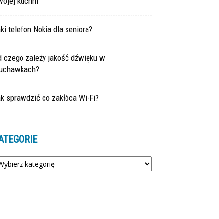
wojej kuchni
ki telefon Nokia dla seniora?
d czego zależy jakość dźwięku w
łuchawkach?
k sprawdzić co zakłóca Wi-Fi?
ATEGORIE
tegorie