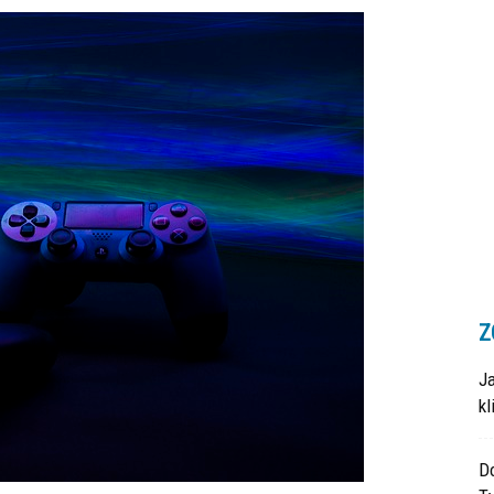
Z
J
k
Do