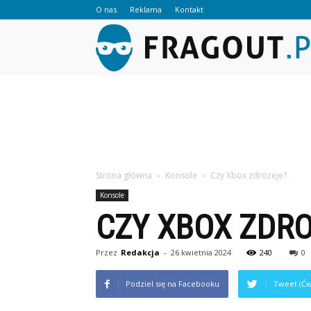
O nas
Reklama
Kontakt
Strona główna
Konsole
Czy Xbox zdrożeje?
Konsole
CZY XBOX ZDR
Przez
Redakcja
-
26 kwietnia 2024
240
0
Podziel się na Facebooku
Tweet (Ćw