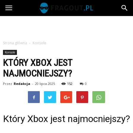
Fragout.pl
Strona główna
Konsole
Konsole
KTÓRY XBOX JEST
NAJMOCNIEJSZY?
Przez
Redakcja
-
20 lipca 2025
152
0
Który Xbox jest najmocniejszy?