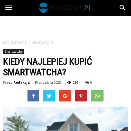
Fragout.pl
Strona główna
Smartwatche
Smartwatche
KIEDY NAJLEPIEJ KUPIĆ
SMARTWATCHA?
Przez
Redakcja
-
18 września 2025
234
0