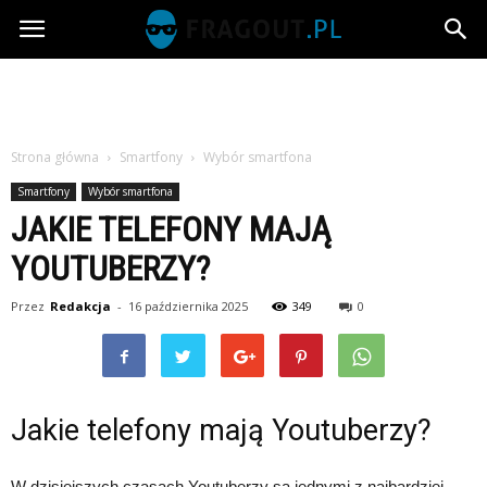
Fragout.pl
Strona główna
Smartfony
Wybór smartfona
Smartfony
Wybór smartfona
JAKIE TELEFONY MAJĄ
YOUTUBERZY?
Przez
Redakcja
-
16 października 2025
349
0
Jakie telefony mają Youtuberzy?
W dzisiejszych czasach Youtuberzy są jednymi z najbardziej