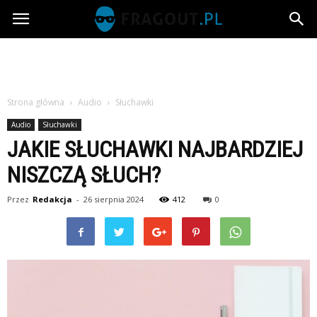
Fragout.pl
Strona główna
Audio
Słuchawki
Audio
Słuchawki
JAKIE SŁUCHAWKI NAJBARDZIEJ
NISZCZĄ SŁUCH?
Przez
Redakcja
-
26 sierpnia 2024
412
0