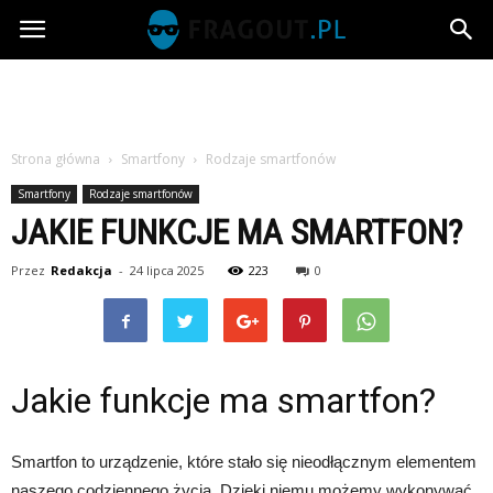
Fragout.pl
Strona główna
Smartfony
Rodzaje smartfonów
Smartfony
Rodzaje smartfonów
JAKIE FUNKCJE MA SMARTFON?
Przez
Redakcja
-
24 lipca 2025
223
0
Jakie funkcje ma smartfon?
Smartfon to urządzenie, które stało się nieodłącznym elementem
naszego codziennego życia. Dzięki niemu możemy wykonywać