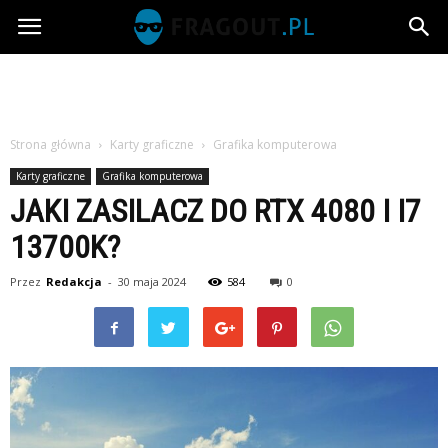
Fragout.pl
Strona główna
Karty graficzne
Grafika komputerowa
Karty graficzne
Grafika komputerowa
JAKI ZASILACZ DO RTX 4080 I I7
13700K?
Przez
Redakcja
-
30 maja 2024
584
0