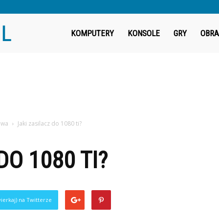
Fragout.pl
KOMPUTERY
KONSOLE
GRY
OBRA
owa
Jaki zasilacz do 1080 ti?
DO 1080 TI?
ierkaj) na Twitterze