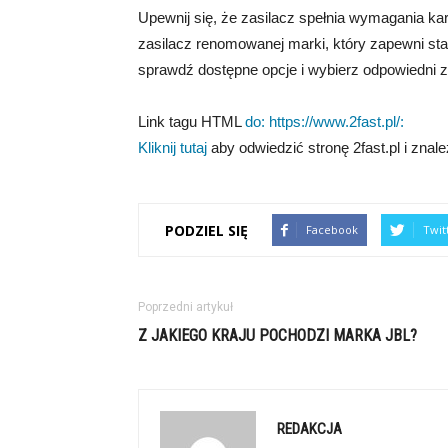
Upewnij się, że zasilacz spełnia wymagania kar
zasilacz renomowanej marki, który zapewni stab
sprawdź dostępne opcje i wybierz odpowiedni za
Link tagu HTML
do: https://www.2fast.pl/:
Kliknij tutaj
aby odwiedzić stronę 2fast.pl i znale
PODZIEL SIĘ
Facebook
Twit
Poprzedni artykuł
Z JAKIEGO KRAJU POCHODZI MARKA JBL?
REDAKCJA