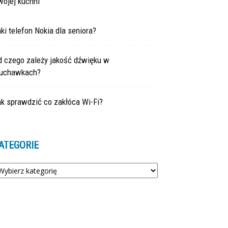
wojej kuchni
ki telefon Nokia dla seniora?
d czego zależy jakość dźwięku w
łuchawkach?
k sprawdzić co zakłóca Wi-Fi?
ATEGORIE
tegorie