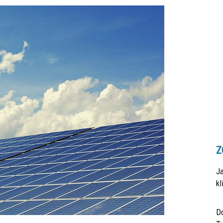
Z
J
k
Do