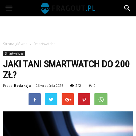
Fragout.pl
Strona główna
Smartwatche
Smartwatche
JAKI TANI SMARTWATCH DO 200
ZŁ?
Przez
Redakcja
-
26 września 2025
242
0