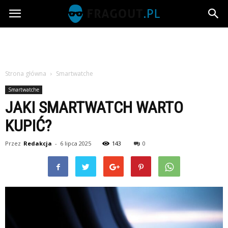
Fragout.pl
Strona główna
Smartwatche
Smartwatche
JAKI SMARTWATCH WARTO
KUPIĆ?
Przez
Redakcja
-
6 lipca 2025
143
0