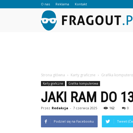
O nas
Reklama
Kontakt
Strona główna
Karty graficzne
Grafika komputer
Karty graficzne
Grafika komputerowa
JAKI RAM DO 1
Przez
Redakcja
-
7 czerwca 2025
162
0
Podziel się na Facebooku
Tweet (Ćw