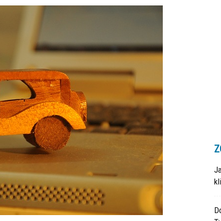
Z
J
k
Do