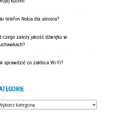
wojej kuchni
ki telefon Nokia dla seniora?
d czego zależy jakość dźwięku w
łuchawkach?
k sprawdzić co zakłóca Wi-Fi?
ATEGORIE
tegorie