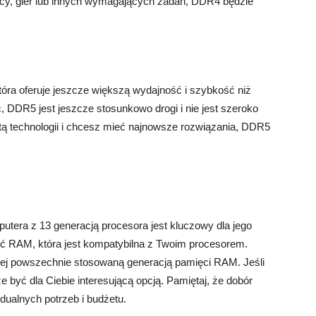
acy, gier lub innych wymagających zadań, DDR4 będzie
ra oferuje jeszcze większą wydajność i szybkość niż
DDR5 jest jeszcze stosunkowo drogi i nie jest szeroko
stą technologii i chcesz mieć najnowsze rozwiązania, DDR5
era z 13 generacją procesora jest kluczowy dla jego
ć RAM, która jest kompatybilna z Twoim procesorem.
ziej powszechnie stosowaną generacją pamięci RAM. Jeśli
e być dla Ciebie interesującą opcją. Pamiętaj, że dobór
ualnych potrzeb i budżetu.