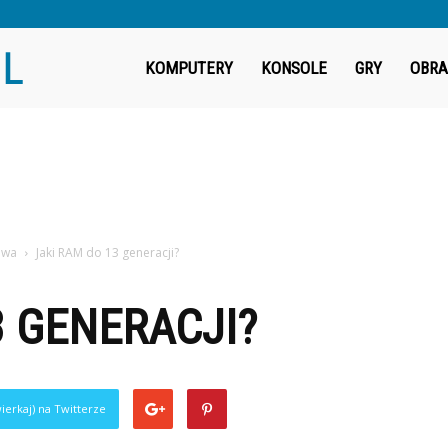
Fragout.pl
KOMPUTERY
KONSOLE
GRY
OBRA
owa
Jaki RAM do 13 generacji?
3 GENERACJI?
ierkaj) na Twitterze