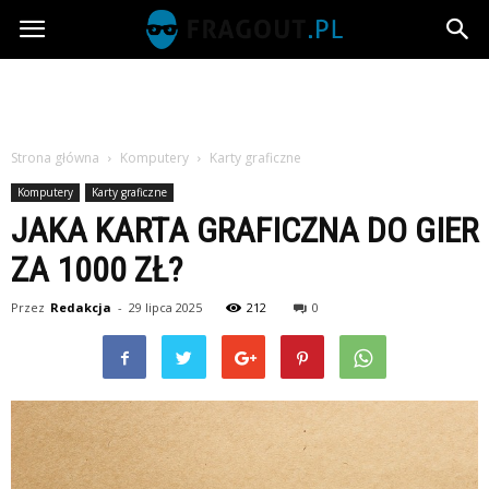
Fragout.pl
Strona główna
Komputery
Karty graficzne
Komputery
Karty graficzne
JAKA KARTA GRAFICZNA DO GIER
ZA 1000 ZŁ?
Przez
Redakcja
-
29 lipca 2025
212
0