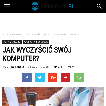
Fragout.pl
Strona główna
Karty graficzne
Grafika komputerowa
Karty graficzne
Grafika komputerowa
JAK WYCZYŚCIĆ SWÓJ
KOMPUTER?
Przez
Redakcja
-
26 kwietnia 2025
245
0