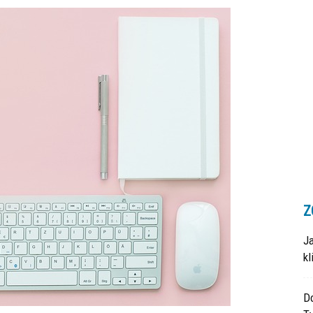
Z
J
k
Do