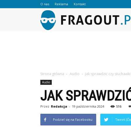
O nas
Reklama
Kontakt
Strona główna
Audio
Jak sprawdzić czy słuchawki
Audio
JAK SPRAWDZIĆ
Przez
Redakcja
-
19 października 2024
516
Podziel się na Facebooku
Tweet (Ćw