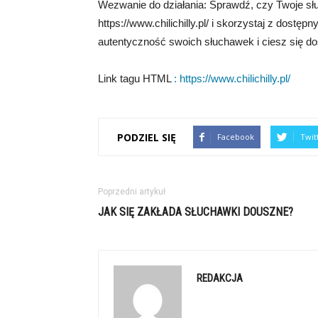
Wezwanie do działania: Sprawdź, czy Twoje słu
https://www.chilichilly.pl/ i skorzystaj z dostę
autentyczność swoich słuchawek i ciesz się do
Link tagu HTML
:
https://www.chilichilly.pl/
PODZIEL SIĘ
Facebook
Twit
Poprzedni artykuł
JAK SIĘ ZAKŁADA SŁUCHAWKI DOUSZNE?
REDAKCJA