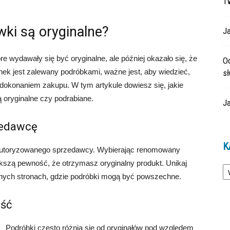
T
wki są oryginalne?
Ja
re wydawały się być oryginalne, ale później okazało się, że
O
nek jest zalewany podróbkami, ważne jest, aby wiedzieć,
s
dokonaniem zakupu. W tym artykule dowiesz się, jakie
ą oryginalne czy podrabiane.
Ja
zedawcę
K
autoryzowanego sprzedawcy. Wybierając renomowany
Ka
iększą pewność, że otrzymasz oryginalny produkt. Unikaj
anych stronach, gdzie podróbki mogą być powszechne.
ość
Podróbki często różnią się od oryginałów pod względem