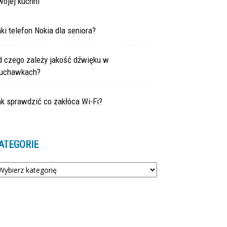
wojej kuchni
ki telefon Nokia dla seniora?
d czego zależy jakość dźwięku w
łuchawkach?
k sprawdzić co zakłóca Wi-Fi?
ATEGORIE
tegorie