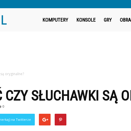
Fragout.pl
KOMPUTERY
KONSOLE
GRY
OBRA
 są oryginalne?
 CZY SŁUCHAWKI SĄ 
0
ierkaj) na Twitterze