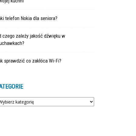
wojej kuchni
ki telefon Nokia dla seniora?
d czego zależy jakość dźwięku w
łuchawkach?
k sprawdzić co zakłóca Wi-Fi?
ATEGORIE
tegorie