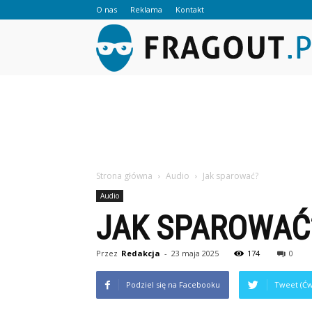
O nas
Reklama
Kontakt
Strona główna
Audio
Jak sparować?
Audio
JAK SPAROWAĆ
Przez
Redakcja
-
23 maja 2025
174
0
Podziel się na Facebooku
Tweet (Ćw