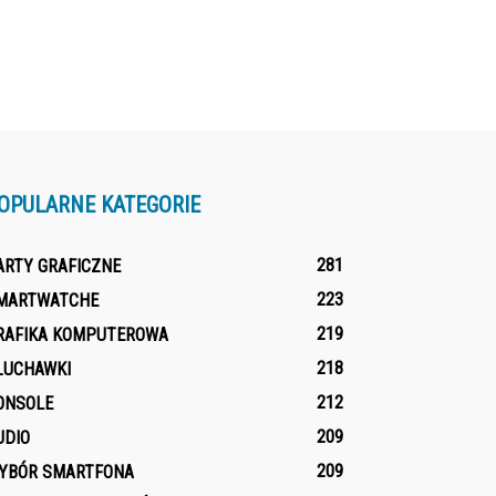
OPULARNE KATEGORIE
281
ARTY GRAFICZNE
223
MARTWATCHE
219
RAFIKA KOMPUTEROWA
218
ŁUCHAWKI
212
ONSOLE
209
UDIO
209
YBÓR SMARTFONA