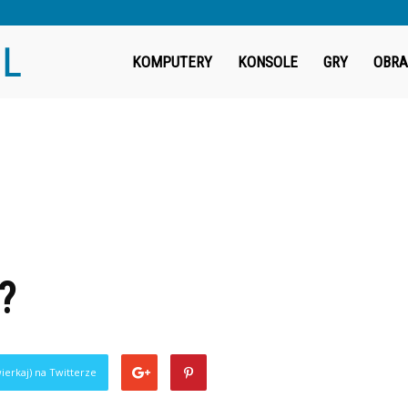
Fragout.pl
KOMPUTERY
KONSOLE
GRY
OBRA
?
ierkaj) na Twitterze