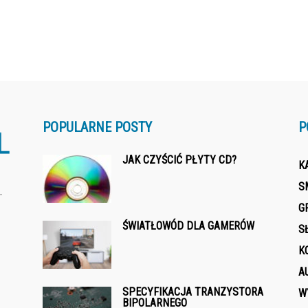
POPULARNE POSTY
P
JAK CZYŚCIĆ PŁYTY CD?
K
S
.
G
ŚWIATŁOWÓD DLA GAMERÓW
S
K
A
SPECYFIKACJA TRANZYSTORA
W
BIPOLARNEGO