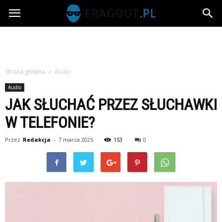
Fragout.pl
Strona główna
Audio
Audio
JAK SŁUCHAĆ PRZEZ SŁUCHAWKI
W TELEFONIE?
Przez
Redakcja
-
7 marca 2025
153
0