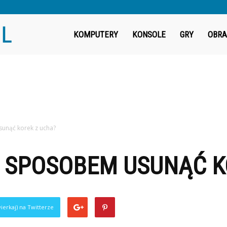
Fragout.pl
KOMPUTERY
KONSOLE
GRY
OBRA
nąć korek z ucha?
SPOSOBEM USUNĄĆ KO
ierkaj) na Twitterze