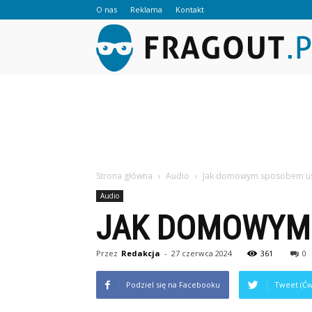
O nas
Reklama
Kontakt
Strona główna
Audio
Jak domowym sposobem usu
Audio
JAK DOMOWYM 
Przez
Redakcja
-
27 czerwca 2024
361
0
Podziel się na Facebooku
Tweet (Ćw