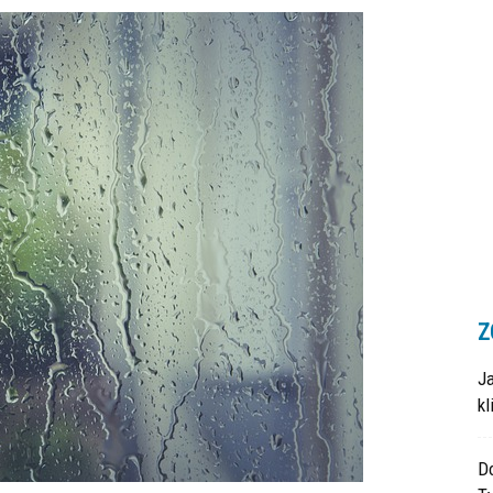
Z
J
k
Do