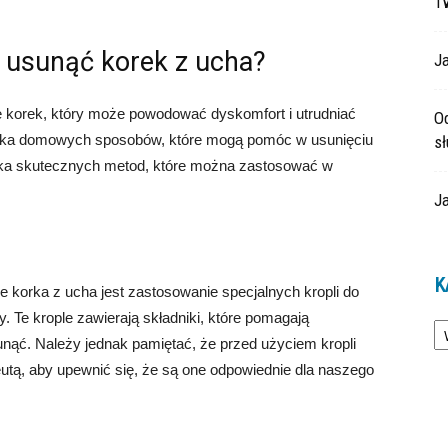
T
sunąć korek z ucha?
Ja
ę korek, który może powodować dyskomfort i utrudniać
O
e kilka domowych sposobów, które mogą pomóc w usunięciu
s
ilka skutecznych metod, które można zastosować w
Ja
K
 korka z ucha jest zastosowanie specjalnych kropli do
Ka
. Te krople zawierają składniki, które pomagają
unąć. Należy jednak pamiętać, że przed użyciem kropli
utą, aby upewnić się, że są one odpowiednie dla naszego