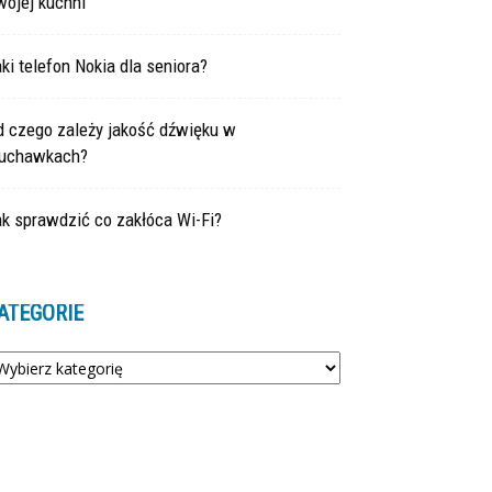
wojej kuchni
ki telefon Nokia dla seniora?
d czego zależy jakość dźwięku w
łuchawkach?
k sprawdzić co zakłóca Wi-Fi?
ATEGORIE
tegorie