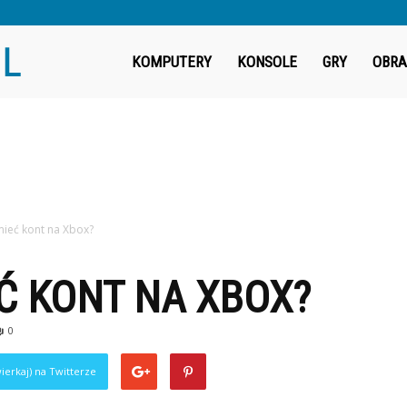
Fragout.pl
KOMPUTERY
KONSOLE
GRY
OBRA
mieć kont na Xbox?
Ć KONT NA XBOX?
0
ierkaj) na Twitterze