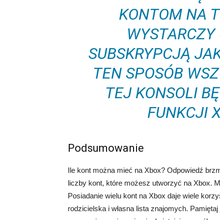
KONTOM NA T
WYSTARCZY 
SUBSKRYPCJĄ JA
TEN SPOSÓB WSZ
TEJ KONSOLI B
FUNKCJI X
Podsumowanie
Ile kont można mieć na Xbox? Odpowiedź brzmi: t
liczby kont, które możesz utworzyć na Xbox. Moż
Posiadanie wielu kont na Xbox daje wiele korzyś
rodzicielska i własna lista znajomych. Pamięta