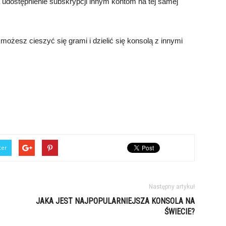
a udostępnienie subskrypcji innym kontom na tej samej
możesz cieszyć się grami i dzielić się konsolą z innymi
ter
Następny artykuł
JAKA JEST NAJPOPULARNIEJSZA KONSOLA NA
ŚWIECIE?