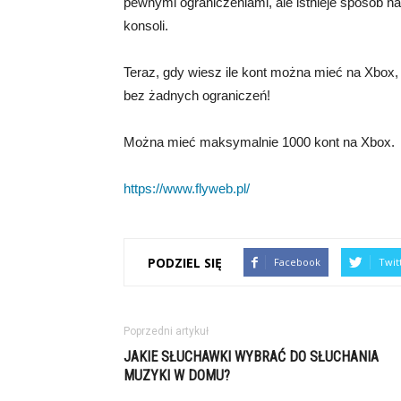
pewnymi ograniczeniami, ale istnieje sposób n
konsoli.
Teraz, gdy wiesz ile kont można mieć na Xbox, 
bez żadnych ograniczeń!
Można mieć maksymalnie 1000 kont na Xbox.
https://www.flyweb.pl/
PODZIEL SIĘ
Facebook
Twit
Poprzedni artykuł
JAKIE SŁUCHAWKI WYBRAĆ DO SŁUCHANIA
MUZYKI W DOMU?