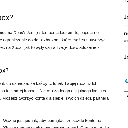
T
box?
Ja
ieć na Xbox? Jeśli jesteś posiadaczem tej popularnej
O
je ograniczenie co do liczby kont, które możesz utworzyć.
s
ieć na Xbox i jak to wpływa na Twoje doświadczenie z
Ja
ox?
K
t, co oznacza, że ​​każdy członek Twojej rodziny lub
Ka
 tej samej konsoli. Nie ma żadnego oficjalnego limitu co
 Możesz tworzyć konta dla siebie, swoich dzieci, partnera
Ważne jest jednak, aby pamiętać, że każde konto na
Xbox wymaga osobistego adresu e-mail. Oznacza to, że