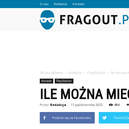
O nas
Reklama
Kontakt
Strona główna
Konsole
PlayStation
Ile można 
Konsole
PlayStation
ILE MOŻNA MIE
Przez
Redakcja
-
17 października 2025
484
Podziel się na Facebooku
Tweet (Ćw