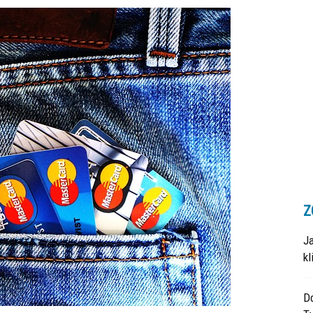
Z
J
k
Do