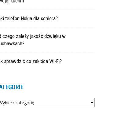
wojej kuchni
ki telefon Nokia dla seniora?
d czego zależy jakość dźwięku w
łuchawkach?
k sprawdzić co zakłóca Wi-Fi?
ATEGORIE
tegorie