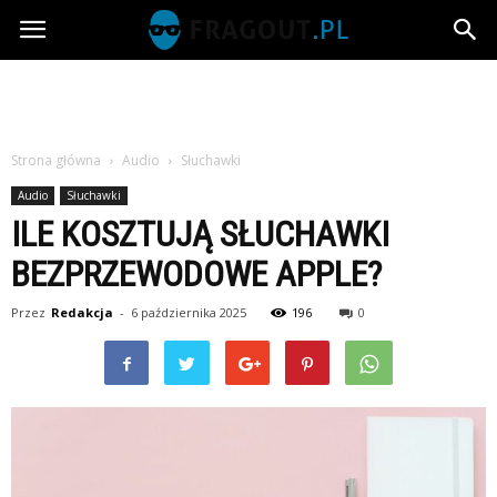
Fragout.pl
Strona główna
Audio
Słuchawki
Audio
Słuchawki
ILE KOSZTUJĄ SŁUCHAWKI
BEZPRZEWODOWE APPLE?
Przez
Redakcja
-
6 października 2025
196
0