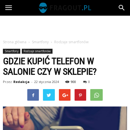
Fragout.pl
Strona główna
Smartfony
Rodzaje smartfonów
Smartfony
Rodzaje smartfonów
GDZIE KUPIĆ TELEFON W
SALONIE CZY W SKLEPIE?
Przez
Redakcja
-
22 stycznia 2024
900
0