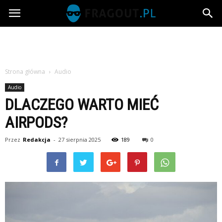
Fragout.pl
Strona główna
Audio
Audio
DLACZEGO WARTO MIEĆ
AIRPODS?
Przez
Redakcja
-
27 sierpnia 2025
189
0