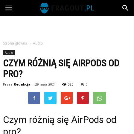
Fragout.pl
Strona główna
Audio
Audio
CZYM RÓŻNIĄ SIĘ AIRPODS OD
PRO?
Przez
Redakcja
-
29 maja 2024
325
0
Czym różnią się AirPods od
pro?