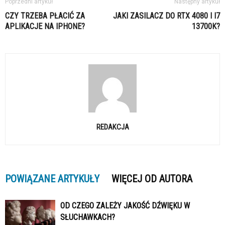
Poprzedni artykuł
Następny artykuł
CZY TRZEBA PŁACIĆ ZA
JAKI ZASILACZ DO RTX 4080 I I7
APLIKACJE NA IPHONE?
13700K?
REDAKCJA
POWIĄZANE ARTYKUŁY
WIĘCEJ OD AUTORA
OD CZEGO ZALEŻY JAKOŚĆ DŹWIĘKU W
SŁUCHAWKACH?