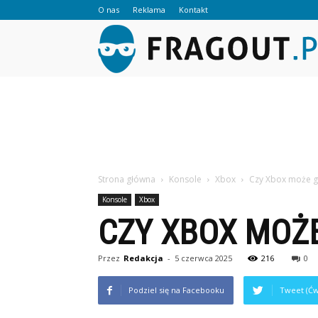
O nas
Reklama
Kontakt
Strona główna
Konsole
Xbox
Czy Xbox może g
Konsole
Xbox
CZY XBOX MOŻE
Przez
Redakcja
-
5 czerwca 2025
216
0
Podziel się na Facebooku
Tweet (Ćw