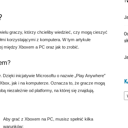
T
?
Ja
ielu graczy, którzy chcieliby wiedzieć, czy mogą cieszyć
O
ółmi korzystającymi z komputera. W tym artykule
s
j między Xboxem a PC oraz jak to zrobić.
Ja
zem?
 Dzięki inicjatywie Microsoftu o nazwie „Play Anywhere”
K
i Xbox, jak i na komputerze. Oznacza to, że gracze mogą
ą niezależnie od platformy, na której się znajdują.
Ka
Aby grać z Xboxem na PC, musisz spełnić kilka
warunków: