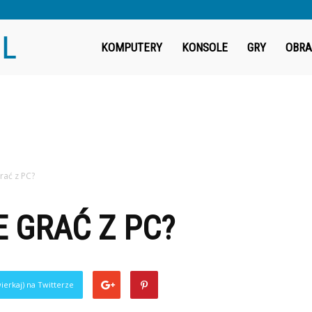
Fragout.pl
KOMPUTERY
KONSOLE
GRY
OBRA
rać z PC?
 GRAĆ Z PC?
ierkaj) na Twitterze