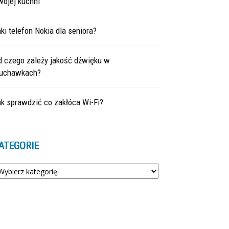
wojej kuchni
ki telefon Nokia dla seniora?
d czego zależy jakość dźwięku w
łuchawkach?
k sprawdzić co zakłóca Wi-Fi?
ATEGORIE
tegorie