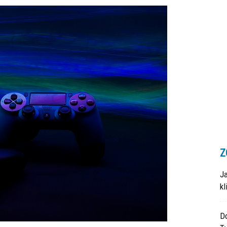
Z
J
k
Do