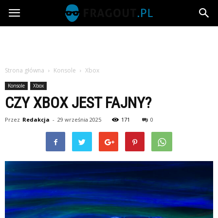
Fragout.pl
Strona główna
Konsole
Xbox
Konsole
Xbox
CZY XBOX JEST FAJNY?
Przez
Redakcja
-
29 września 2025
171
0