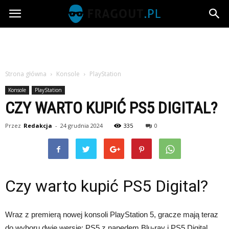
Fragout.pl
Strona główna
Konsole
PlayStation
Konsole
PlayStation
CZY WARTO KUPIĆ PS5 DIGITAL?
Przez
Redakcja
-
24 grudnia 2024
335
0
Czy warto kupić PS5 Digital?
Wraz z premierą nowej konsoli PlayStation 5, gracze mają teraz
do wyboru dwie wersje: PS5 z napędem Blu-ray i PS5 Digital,