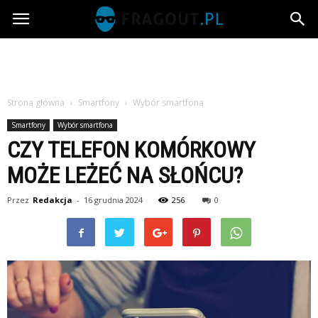
Fragout.pl
Strona główna
Smartfony
Wybór smartfona
Smartfony
Wybór smartfona
CZY TELEFON KOMÓRKOWY
MOŻE LEŻEĆ NA SŁOŃCU?
Przez
Redakcja
-
16 grudnia 2024
256
0