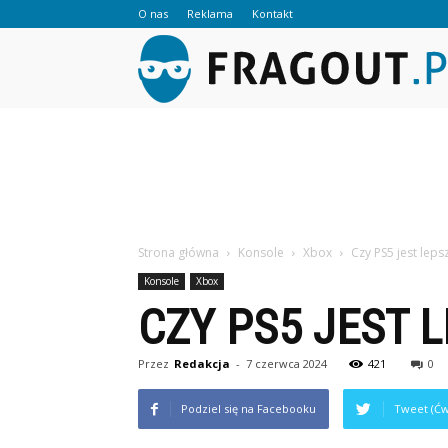
O nas
Reklama
Kontakt
Strona główna
Konsole
Xbox
Czy PS5 jest leps
Konsole
Xbox
CZY PS5 JEST 
Przez
Redakcja
-
7 czerwca 2024
421
0
Podziel się na Facebooku
Tweet (Ćw