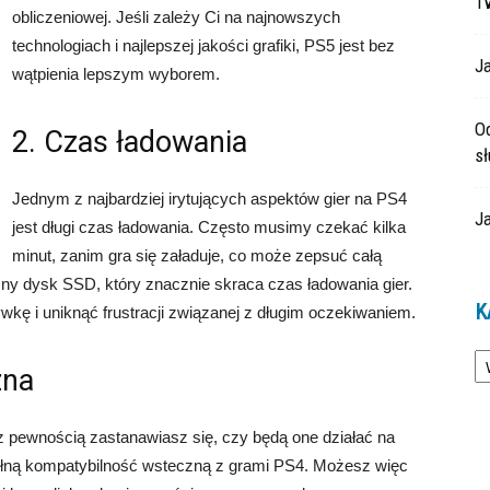
T
obliczeniowej. Jeśli zależy Ci na najnowszych
technologiach i najlepszej jakości grafiki, PS5 jest bez
Ja
wątpienia lepszym wyborem.
O
2. Czas ładowania
s
Jednym z najbardziej irytujących aspektów gier na PS4
Ja
jest długi czas ładowania. Często musimy czekać kilka
minut, zanim gra się załaduje, co może zepsuć całą
 dysk SSD, który znacznie skraca czas ładowania gier.
K
ę i uniknąć frustracji związanej z długim oczekiwaniem.
Ka
zna
 z pewnością zastanawiasz się, czy będą one działać na
łną kompatybilność wsteczną z grami PS4. Możesz więc