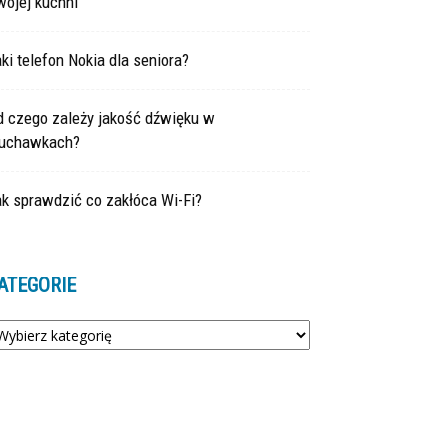
wojej kuchni
ki telefon Nokia dla seniora?
d czego zależy jakość dźwięku w
łuchawkach?
k sprawdzić co zakłóca Wi-Fi?
ATEGORIE
tegorie