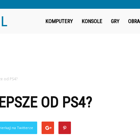
Fragout.pl
KOMPUTERY
KONSOLE
GRY
OBRA
ze od PS4?
LEPSZE OD PS4?
ierkaj) na Twitterze