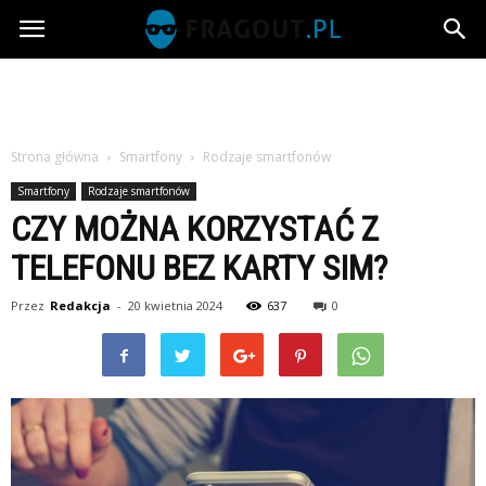
Fragout.pl
Strona główna
Smartfony
Rodzaje smartfonów
Smartfony
Rodzaje smartfonów
CZY MOŻNA KORZYSTAĆ Z
TELEFONU BEZ KARTY SIM?
Przez
Redakcja
-
20 kwietnia 2024
637
0