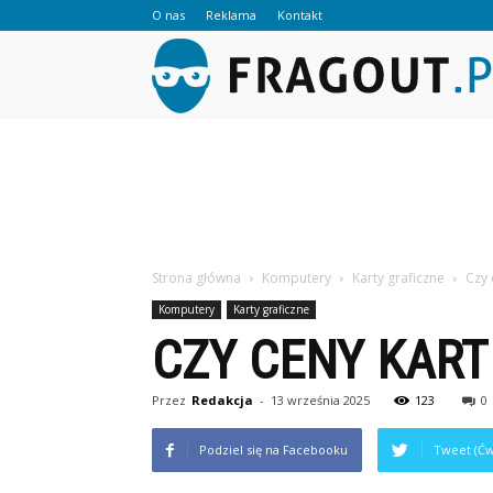
O nas
Reklama
Kontakt
Strona główna
Komputery
Karty graficzne
Czy 
Komputery
Karty graficzne
CZY CENY KART
Przez
Redakcja
-
13 września 2025
123
0
Podziel się na Facebooku
Tweet (Ćw