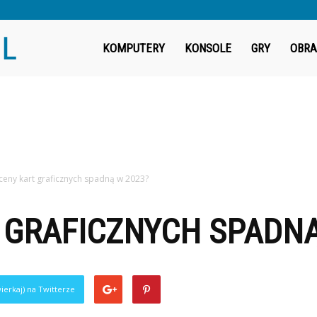
Fragout.pl
KOMPUTERY
KONSOLE
GRY
OBRA
ceny kart graficznych spadną w 2023?
 GRAFICZNYCH SPADNĄ
ierkaj) na Twitterze