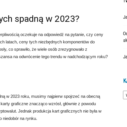
T
nych spadną w 2023?
Ja
O
erpliwością oczekuje na odpowiedź na pytanie, czy ceny
s
nich latach, ceny tych niezbędnych komponentów do
y, co sprawiło, że wiele osób zrezygnowało z
Ja
 szansa na odwrócenie tego trendu w nadchodzącym roku?
K
Ka
dną w 2023 roku, musimy najpierw spojrzeć na obecną
a karty graficzne znacząco wzrósł, głównie z powodu
ptowalut. Jednak produkcja kart graficznych nie była w
o niedobór na rynku.