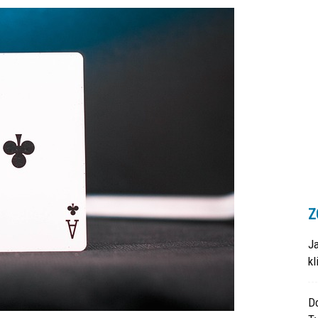
Z
J
k
Do