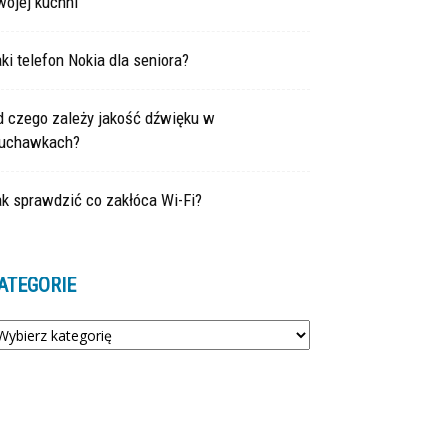
wojej kuchni
ki telefon Nokia dla seniora?
d czego zależy jakość dźwięku w
łuchawkach?
k sprawdzić co zakłóca Wi-Fi?
ATEGORIE
tegorie