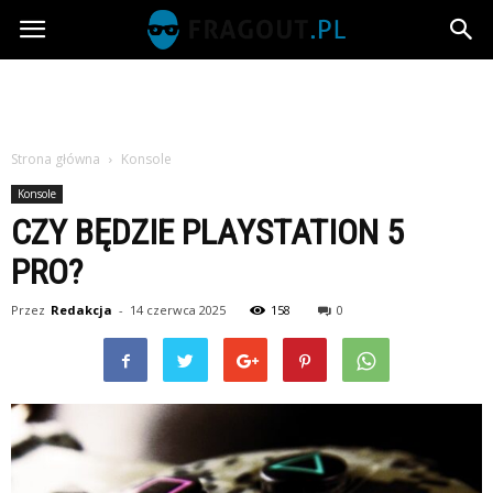
Fragout.pl
Strona główna
Konsole
Konsole
CZY BĘDZIE PLAYSTATION 5
PRO?
Przez
Redakcja
-
14 czerwca 2025
158
0