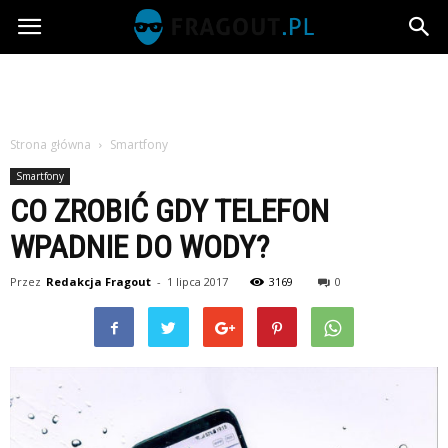
Fragout.pl
Strona główna
Smartfony
Smartfony
CO ZROBIĆ GDY TELEFON
WPADNIE DO WODY?
Przez
Redakcja Fragout
-
1 lipca 2017
3169
0