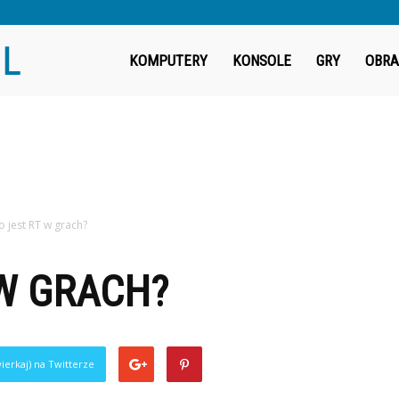
Fragout.pl
KOMPUTERY
KONSOLE
GRY
OBRA
o jest RT w grach?
 W GRACH?
ierkaj) na Twitterze