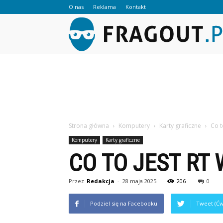
O nas
Reklama
Kontakt
Strona główna
Komputery
Karty graficzne
Co t
Komputery
Karty graficzne
CO TO JEST RT
Przez
Redakcja
-
28 maja 2025
206
0
Podziel się na Facebooku
Tweet (Ćw