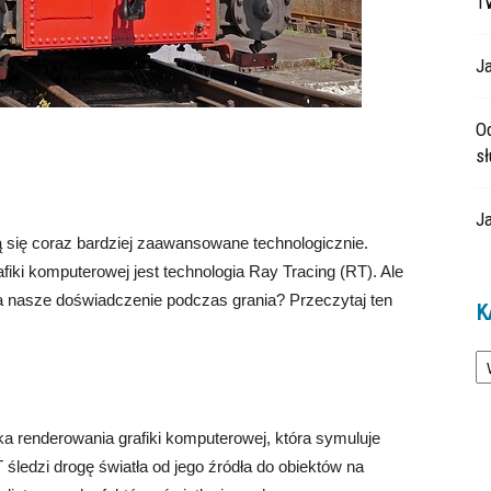
T
Ja
O
s
Ja
 się coraz bardziej zaawansowane technologicznie.
iki komputerowej jest technologia Ray Tracing (RT). Ale
a nasze doświadczenie podczas grania? Przeczytaj ten
K
Ka
ika renderowania grafiki komputerowej, która symuluje
 śledzi drogę światła od jego źródła do obiektów na