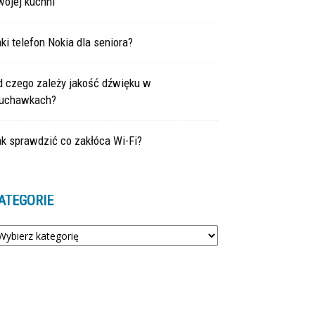
wojej kuchni
ki telefon Nokia dla seniora?
d czego zależy jakość dźwięku w
łuchawkach?
k sprawdzić co zakłóca Wi-Fi?
ATEGORIE
tegorie