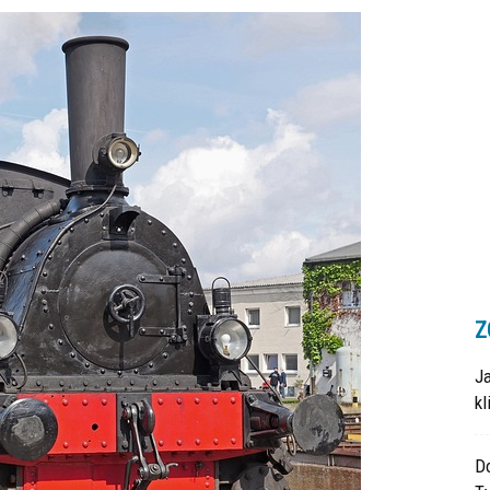
Z
J
k
Do