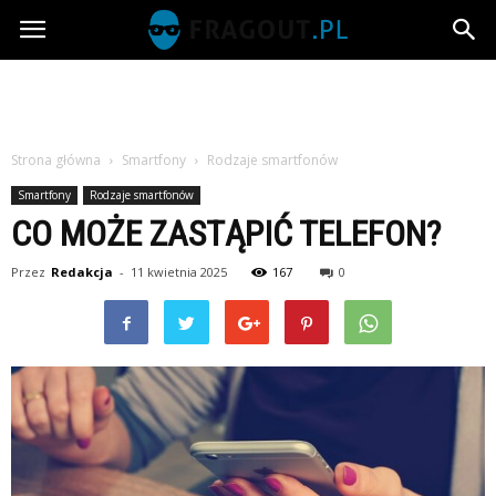
Fragout.pl
Strona główna
Smartfony
Rodzaje smartfonów
Smartfony
Rodzaje smartfonów
CO MOŻE ZASTĄPIĆ TELEFON?
Przez
Redakcja
-
11 kwietnia 2025
167
0