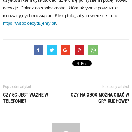
użytkownikami dyskutować, dzielić się pomysłami i podejmować
decyzje. Dołącz do społeczności, która aktywnie poszukuje
innowacyjnych rozwiązań. Kliknij tutaj, aby odwiedzić stronę:
https://wspoldecydujemy.pl/
.
Poprzedni artykuł
Następny artykuł
CZY 5G JEST WAŻNE W
CZY NA XBOX MOŻNA GRAĆ W
TELEFONIE?
GRY RUCHOWE?